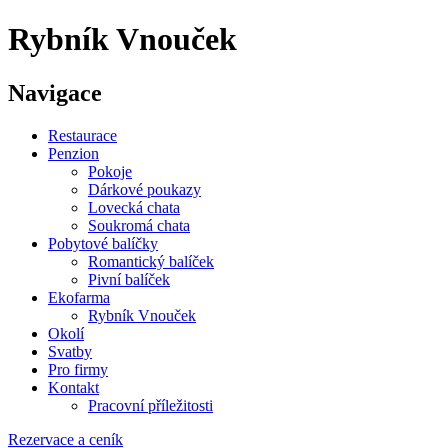
Rybník Vnouček
Navigace
Restaurace
Penzion
Pokoje
Dárkové poukazy
Lovecká chata
Soukromá chata
Pobytové balíčky
Romantický balíček
Pivní balíček
Ekofarma
Rybník Vnouček
Okolí
Svatby
Pro firmy
Kontakt
Pracovní příležitosti
Rezervace a ceník