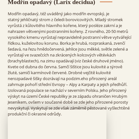
Modřín opadavý (Larix decidua)
Modřín opadavý, též uváděný jako modřín evropský, je
statný jehličnatý strom z čeledi borovicovitých. Mladý stromek
vyrůstá z kůlovitého hlavního kořene, který posléze zakrní a je
nahrazen větvenými postranními kořeny. Z rovného, 20-50 metrů
vysokého kmenu vyrůstají nepravidelně postranní větve vytvářející
řídkou, kuželovitou korunu. Borka je hrubá, rozpraskaná, zvenčí
šedavá, na řezu hnědočervená. Jehlice jsou měkké, světle zelené a
vyrůstají ve svazečcích na zkrácených kolcových větévkách
(brachyblastech), na zimu opadávají (viz české druhové jméno).
Kvete od dubna do června. Samčí šištice jsou kulovité a sýrově
žluté, samičí karmínově červené. Drobné vejčitě kulovité
nerozpadavé šišky dozrávají na podzim.eho přirozený areál
zahrnuje pohoří střední Evropy – Alpy a Karpaty a jejich předhůří.
Izolovaná populace se nachází v severním Polsku. Jeho přirozený
výskyt na území České republiky je ze západu ohraničen Hrubým
Jeseníkem, ovšem v současné době se zde jeho přirozené porosty
nevyskytují. Vyskytují se zde však záměrně pěstované vyšlechtěné
produkční či okrasné odrůdy.