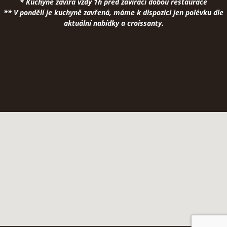
* Kuchyně zavírá vždy 1h před zavírací dobou restaurace
** V pondělí je kuchyně zavřená, máme k dispozici jen polévku dle
aktuální nabídky a croissanty.