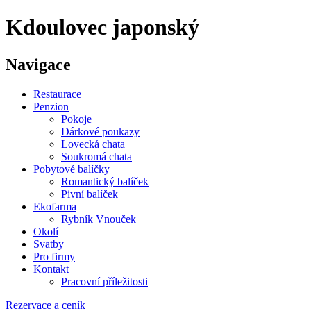
Kdoulovec japonský
Navigace
Restaurace
Penzion
Pokoje
Dárkové poukazy
Lovecká chata
Soukromá chata
Pobytové balíčky
Romantický balíček
Pivní balíček
Ekofarma
Rybník Vnouček
Okolí
Svatby
Pro firmy
Kontakt
Pracovní příležitosti
Rezervace a ceník