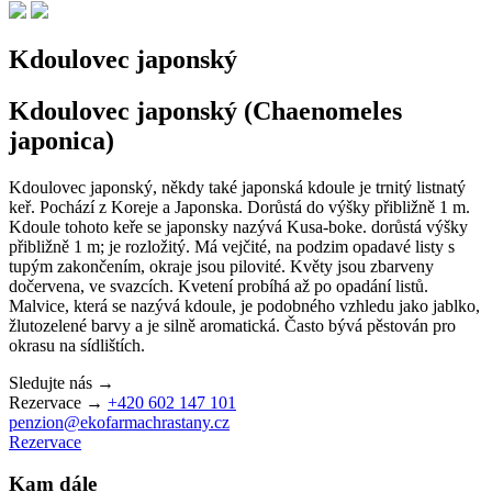
Kdoulovec japonský
Kdoulovec japonský (Chaenomeles
japonica)
Kdoulovec japonský, někdy také japonská kdoule je trnitý listnatý
keř. Pochází z Koreje a Japonska. Dorůstá do výšky přibližně 1 m.
Kdoule tohoto keře se japonsky nazývá Kusa-boke. dorůstá výšky
přibližně 1 m; je rozložitý. Má vejčité, na podzim opadavé listy s
tupým zakončením, okraje jsou pilovité. Květy jsou zbarveny
dočervena, ve svazcích. Kvetení probíhá až po opadání listů.
Malvice, která se nazývá kdoule, je podobného vzhledu jako jablko,
žlutozelené barvy a je silně aromatická. Často bývá pěstován pro
okrasu na sídlištích.
Sledujte nás →
Rezervace →
+420 602 147 101
penzion@ekofarmachrastany.cz
Rezervace
Kam dále