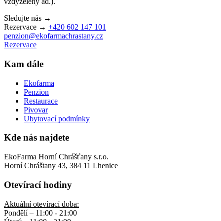
vždyzelený ad.).
Sledujte nás →
Rezervace →
+420 602 147 101
penzion@ekofarmachrastany.cz
Rezervace
Kam dále
Ekofarma
Penzion
Restaurace
Pivovar
Ubytovací podmínky
Kde nás najdete
EkoFarma Horní Chrášťany s.r.o.
Horní Chráštany 43, 384 11 Lhenice
Otevírací hodiny
Aktuální otevírací doba:
Pondělí – 11:00 - 21:00