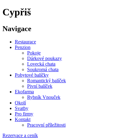
Cypřiš
Navigace
Restaurace
Penzion
Pokoje
Dárkové poukazy
Lovecká chata
Soukromá chata
Pobytové balíčky
Romantický balíček
Pivní balíček
Ekofarma
Rybník Vnouček
Okolí
Svatby
Pro firmy
Kontakt
Pracovní příležitosti
Rezervace a ceník