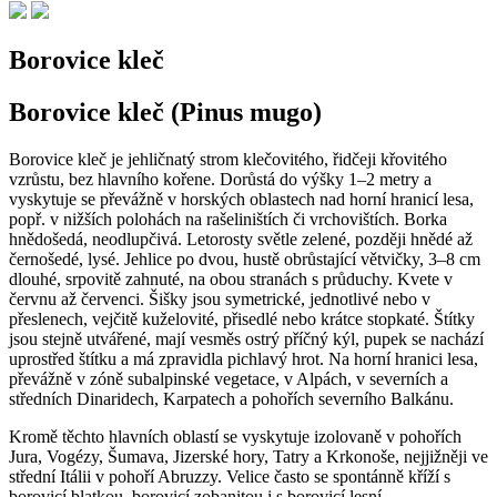
Borovice kleč
Borovice kleč (Pinus mugo)
Borovice kleč je jehličnatý strom klečovitého, řidčeji křovitého
vzrůstu, bez hlavního kořene. Dorůstá do výšky 1–2 metry a
vyskytuje se převážně v horských oblastech nad horní hranicí lesa,
popř. v nižších polohách na rašeliništích či vrchovištích. Borka
hnědošedá, neodlupčivá. Letorosty světle zelené, později hnědé až
černošedé, lysé. Jehlice po dvou, hustě obrůstající větvičky, 3–8 cm
dlouhé, srpovitě zahnuté, na obou stranách s průduchy. Kvete v
červnu až červenci. Šišky jsou symetrické, jednotlivé nebo v
přeslenech, vejčitě kuželovité, přisedlé nebo krátce stopkaté. Štítky
jsou stejně utvářené, mají vesměs ostrý příčný kýl, pupek se nachází
uprostřed štítku a má zpravidla pichlavý hrot. Na horní hranici lesa,
převážně v zóně subalpinské vegetace, v Alpách, v severních a
středních Dinaridech, Karpatech a pohořích severního Balkánu.
Kromě těchto hlavních oblastí se vyskytuje izolovaně v pohořích
Jura, Vogézy, Šumava, Jizerské hory, Tatry a Krkonoše, nejjižněji ve
střední Itálii v pohoří Abruzzy. Velice často se spontánně kříží s
borovicí blatkou, borovicí zobanitou i s borovicí lesní.