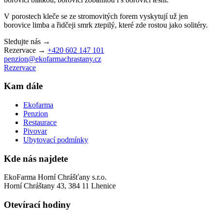
V porostech kleče se ze stromovitých forem vyskytují už jen
borovice limba a řidčeji smrk ztepilý, které zde rostou jako solitéry.
Sledujte nás →
Rezervace →
+420 602 147 101
penzion@ekofarmachrastany.cz
Rezervace
Kam dále
Ekofarma
Penzion
Restaurace
Pivovar
Ubytovací podmínky
Kde nás najdete
EkoFarma Horní Chrášťany s.r.o.
Horní Chráštany 43, 384 11 Lhenice
Otevírací hodiny