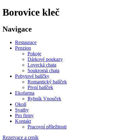
Borovice kleč
Navigace
Restaurace
Penzion
Pokoje
Dárkové poukazy
Lovecká chata
Soukromá chata
Pobytové balíčky
Romantický balíček
Pivní balíček
Ekofarma
Rybník Vnouček
Okolí
Svatby
Pro firmy
Kontakt
Pracovní příležitosti
Rezervace a ceník